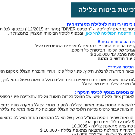
כישת ביטוח צלילה
כיסוי ביטוח לצלילה ספורטיבית
פוליסה - "הפניקס DIVER" (מהדורה 12/2015 ) ובכפוף לכל תנאיה וסייגיה והמופיעה באתר.
 והדפסת הפוליסה לחץ כאן)
ובכפוף לכיסוי הביטוחי המצויין בתמצית זו.
ת הביטוח: תוכנית B
פת הביטוח המרבי: בהתאם לתאריכים המפורטים לעיל.
וגרפי של הכיסוי הביטוחי: כל העולם.
מרבי: עד 150,000 $
עוד חודשיים מתנה
הכיסוי העיקרי:
הוצאה הנדרשת להצלה, חילוץ, פינוי כולל פינוי אוירי והעברת הצולל ממקום הא
ום עבור אשפוז ושרותים רפואיים בבית חולים כולל הוצאות טיפול בתא לחץ, ל
ל חיוני להצלת חיים של הצולל.
ים נוספים בנוסף לכיסוי העיקרי:
וי לאובדן ציוד צלילה אישי של הצולל בקרות תאונת צלילה שהצריכה פינוי רפואי
בחו"ל
במלון של הצולל המבוטח באזור הצלילה כתוצאה