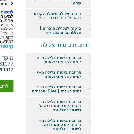
שקט!
8. החזר הוצאות עבור הפסד דמי השתתפות בקורס צלילה מתקדם כתוצאה מתאונת צלילה ושהצולל נפסל לצלילה לצמיתות, עד 500 $
לתשומת
ביטוח צלילה משולב לקורס
למען הס
דרגה א' ו-ב' (כוכב 1+2)
אחת, מכ
א. הביט
ביטוח לצלילת היכרות |
פעילות 
iDive מבית הפניקס
ב. הצלי
תקף אשר
למידע מ
הרחבות ביטוחי צלילה
קישור
הרחבת ביטוח צלילה מ-2
מוקד חירום 7/24 שעות ביממה 
ימים לשנתי בינלאומי
331177
לחידוש ב
הרחבת ביטוח צלילה מ-5
ימים לשנתי בינלאומי
הרחבת ביטוח צלילה מ-1
ימים לשנתי | iDive הפניקס
הרחבת ביטוח צלילה מ-
ביטוח קורסיסט דרגה א'
לשנתי בינלאומי
הרחבת ביטוח צלילה מ-
ביטוח קורסיסט דרגה ב'
לשנתי בינלאומי