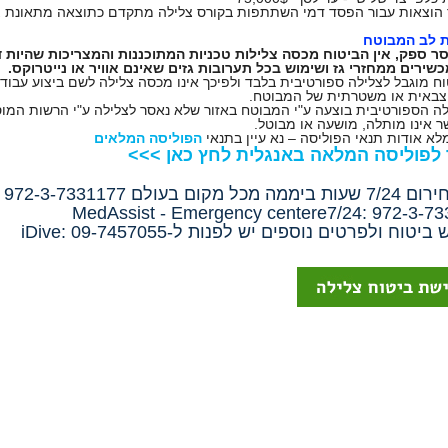
 לב המבוטח
ר ספק, אין הביטוח מכסה צלילות טכניות המתוכננות והמצריכות שהיות 
שירים ממחזרי גז ושימוש בכל תערובות גזים שאינם אוויר או נייטרוקס.
וח מוגבל לצלילה ספורטיבית בלבד ולפיכך אינו מכסה צלילה לשם ביצוע עבוד
צבאית או משטרתית של המבוטח.
לה הספורטיבית בוצעה ע"י המבוטח באזור שלא נאסר לצלילה ע"י הרשות המוס
 אינו מותלה, מושעה או מבוטל.
לא אודות תנאי הפוליסה – נא עיין בתנאי
הפוליסה המלאים
 לפוליסה המלאה באנגלית לחץ כאן >>>
מכל מקום בעולם 972-3-7331177
MedAssist - Emergency centere7/24: 972-3-7
יטוח ולפרטים נוספים יש לפנות ל-iDive: 09-7457055