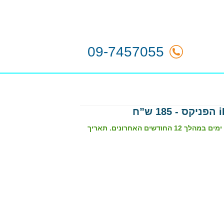
09-7457055
הרחבת ביטוח צלילה לשנתי בינלאומי היא עבור צוללים שרכשו ביטוח צלילה ל-1 ימים במהלך 12 החודשים האחרונים. תאריך