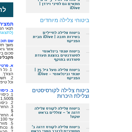
מתאים גם לסיני וירדן |
iDive
לר
ביטוחי צלילה מיוחדים
תמצית 
תנאי הכיסוי בהתאם ל
ביטוח צלילה לחיילים
(לתצוגה
בשירות חובה | iDive מבית
הפניקס
שם תוכני
משך תקו
אזור גיא
ביטוח שנתי בינלאומי
סכום ביטוח 
לסטודנטים בהצגת תעודת
מקבלים 
סטודנט בתוקף
א. פרטי 
ביטוח צלילה מעל גיל 75 |
1. כל 
שנתי ובינלאומי - iDive
הצורך.
הפניקס
2. תשל
וכל טיפו
ביטוח צלילה לקורסיסטים
ב. כיסוי
1. כיס
וצלילת היכרות
1,500$
2. כיסוי להוצאות הטסת גופה מאזור הצלילה למקום מגורי הצולל במקרה מוות כתוצאה מתאונת צלילה - עד לסך 5,000 $
ביטוח צלילה לקורס צלילה
$
דרגה א' – צוללים בראש
4. החזר הוצאות שהיה נוספת
שקט!
עד 100 $ ליום עד 10 ימים בסך הכל.
5. מוות כתוצאה מתאונת צלילה - 10,000$
ביטוח צלילה לקורס דרגה ב'
6. נכות תמידית מוחלטת כתוצאה מתאונת צלילה - 10,000 $
ממשיכים לכוכב השני בראש
7. חבות כלפי צד שלישי - עד לסך 75,000$