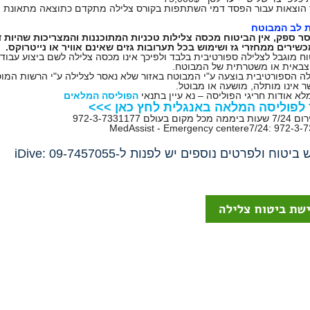
 לב המבוטח
ר ספק, אין הביטוח מכסה צלילות טכניות המתוכננות והמצריכות שהיות 
שירים ממחזרי גז ושימוש בכל תערובות גזים שאינם אוויר או נייטרוקס.
וח מוגבל לצלילה ספורטיבית בלבד ולפיכך אינו מכסה צלילה לשם ביצוע עבוד
צבאית או משטרתית של המבוטח.
לה הספורטיבית בוצעה ע"י המבוטח באזור שלא נאסר לצלילה ע"י הרשות המוס
 אינו מותלה, מושעה או מבוטל.
לא אודות חריגי הפוליסה – נא עיין בתנאי
הפוליסה המלאים
 לפוליסה המלאה באנגלית לחץ כאן >>>
 בעולם 972-3-7331177
MedAssist - Emergency centere7/24: 972-3-
יטוח ולפרטים נוספים יש לפנות ל-iDive: 09-7457055