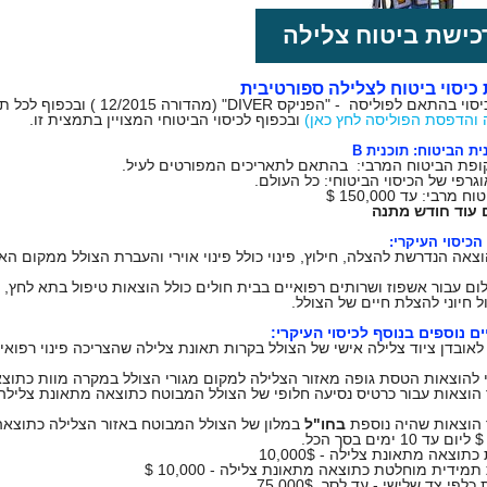
כישת ביטוח צלילה
כיסוי ביטוח לצלילה ספורטיבית
פוליסה - "הפניקס DIVER" (מהדורה 12/2015 ) ובכפוף לכל תנאיה וסייגיה והמופיעה באתר.
 והדפסת הפוליסה לחץ כאן)
ובכפוף לכיסוי הביטוחי המצויין בתמצית זו.
ת הביטוח: תוכנית B
פת הביטוח המרבי: בהתאם לתאריכים המפורטים לעיל.
וגרפי של הכיסוי הביטוחי: כל העולם.
מרבי: עד 150,000 $
 עוד חודש מתנה
הכיסוי העיקרי:
הוצאה הנדרשת להצלה, חילוץ, פינוי כולל פינוי אוירי והעברת הצולל ממקום הא
ום עבור אשפוז ושרותים רפואיים בבית חולים כולל הוצאות טיפול בתא לחץ, ל
ל חיוני להצלת חיים של הצולל.
ים נוספים בנוסף לכיסוי העיקרי:
וי לאובדן ציוד צלילה אישי של הצולל בקרות תאונת צלילה שהצריכה פינוי רפואי
בחו"ל
במלון של הצולל המבוטח באזור הצלילה כתוצא