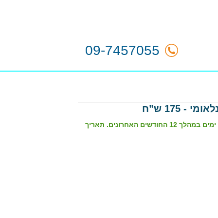
09-7457055
הרחבת ביטוח צלילה לשנתי בינלאומי היא עבור צוללים שרכשו ביטוח צלילה ל-2 ימים במהלך 12 החודשים האחרונים. תאריך