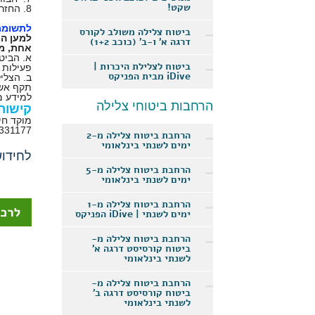
שקט!
8. החזר הוצאות עבור הפסד דמי השתתפות בקורס צלילה מתקדם כתוצאה מתאונת צלילה ושהצולל נפסל לצלילה לצמיתות, עד 500 $
לתשומת
ביטוח צלילה משולב לקורס
למען הס
דרגה א' ו-ב' (כוכב 1+2)
אחת, מכ
א. הביט
ביטוח לצלילת היכרות |
פעילות 
iDive מבית הפניקס
ב. הצלי
תקף אשר
למידע מ
הרחבות ביטוחי צלילה
קישור
מוקד חירום 7/24 שעות ביממה מכל מקום
7331177
הרחבת ביטוח צלילה מ-2
ימים לשנתי בינלאומי
לחידוש ב
הרחבת ביטוח צלילה מ-5
ימים לשנתי בינלאומי
הרחבת ביטוח צלילה מ-1
ימים לשנתי | iDive הפניקס
הרחבת ביטוח צלילה מ-
ביטוח קורסיסט דרגה א'
לשנתי בינלאומי
הרחבת ביטוח צלילה מ-
ביטוח קורסיסט דרגה ב'
לשנתי בינלאומי