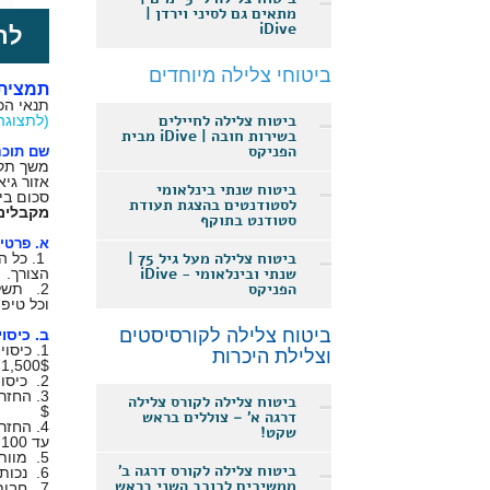
מתאים גם לסיני וירדן |
iDive
לר
ביטוחי צלילה מיוחדים
תמצית 
תנאי הכיסוי בהתאם ל
ביטוח צלילה לחיילים
(לתצוגה
בשירות חובה | iDive מבית
הפניקס
שם תוכני
משך תקו
אזור גיא
ביטוח שנתי בינלאומי
סכום ביטוח 
לסטודנטים בהצגת תעודת
מקבלים
סטודנט בתוקף
א. פרטי 
ביטוח צלילה מעל גיל 75 |
1. כל 
שנתי ובינלאומי - iDive
הצורך.
הפניקס
2. תשל
וכל טיפו
ביטוח צלילה לקורסיסטים
ב. כיסוי
1. כיס
וצלילת היכרות
1,500$
2. כיסוי להוצאות הטסת גופה מאזור הצלילה למקום מגורי הצולל במקרה מוות כתוצאה מתאונת צלילה - עד לסך 5,000 $
ביטוח צלילה לקורס צלילה
$
דרגה א' – צוללים בראש
4. החזר הוצאות שהיה נוספת
שקט!
עד 100 $ ליום עד 10 ימים בסך הכל.
5. מוות כתוצאה מתאונת צלילה - 10,000$
ביטוח צלילה לקורס דרגה ב'
6. נכות תמידית מוחלטת כתוצאה מתאונת צלילה - 10,000 $
ממשיכים לכוכב השני בראש
7. חבות כלפי צד שלישי - עד לסך 75,000$