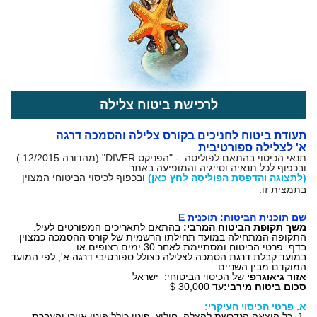
לרכישת ביטוח צלילה
תעודת ביטוח לחניכים בקורס צלילה והסמכה דרגה
א' לצלילה ספורטיבית
תנאי הכיסוי בהתאם לפוליסה - "הפניקס DIVER" (מהדורה 12/2015 )
ובכפוף לכל תנאיה וסייגיה והמופיעה באתר.
(לתצוגה והדפסת הפוליסה לחץ כאן)
ובכפוף לכיסוי הביטוחי המצוין
בתמצית זו.
שם תוכנית הביטוח: תוכנית E
משך תקופת הביטוח המרבי:
בהתאם לתאריכים המפורטים לעיל.
התקופה המתחילה במועד תחילתו הרשמית של קורס ההסמכה כמצוין
בדף פרטי הביטוח ומסתיימת לאחר 30 ימים רצופים או
במועד קבלת ד
רגת הסמכה לצלילה כצולל ספורטיבי דרגה א', לפי המועד
המוקדם מבין השניים
אזור גיאוגרפי
של הכיסוי הביטוחי: ישראל
סכום ביטוח מירבי:
עד 30,000 $
א.
פרטי הכיסוי העיקרי:
1. כל הוצאה הנדרשת להצלה, חילוץ, פינוי כולל פינוי אוירי והעברת