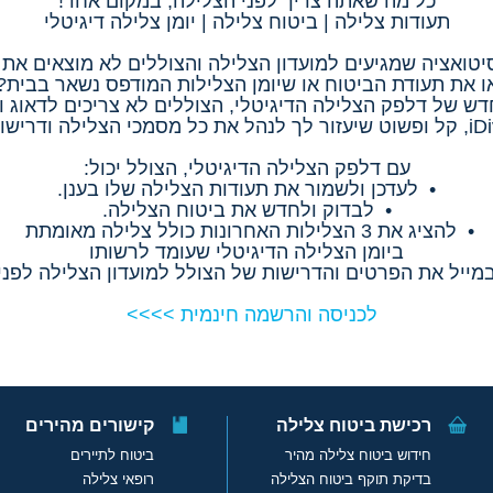
כל מה שאתה צריך לפני הצלילה, במקום אחד!
תעודות צלילה | ביטוח צלילה | יומן צלילה דיגיטלי
יטואציה שמגיעים למועדון הצלילה והצוללים לא מוצאים את 
ו את תעודת הביטוח או שיומן הצלילות המודפס נשאר בבית?
דש של דלפק הצלילה הדיגיטלי, הצוללים לא צריכים לדאוג וג
עם דלפק הצלילה הדיגיטלי, הצולל יכול:
• לעדכן ולשמור את תעודות הצלילה שלו בענן.
• לבדוק ולחדש את ביטוח הצלילה.
• להציג את 3 הצלילות האחרונות כולל צלילה מאומתת
ביומן הצלילה הדיגיטלי שעומד לרשותו
מייל את הפרטים והדרישות של הצולל למועדון הצלילה לפני
לכניסה והרשמה חינמית >>>>
רכישת ביטוח צלילה
קישורים מהירים
חידוש ביטוח צלילה מהיר
ביטוח לתיירים
בדיקת תוקף ביטוח הצלילה
רופאי צלילה