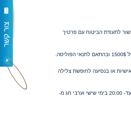
ת הדואר האלקטרונית ו- SMS לנייד שלכם עם קישור לתעודת הביטוח עם פרטיך
ה.
 אישיות או בנסיעה לחופשת צלילה
לא מסתדרים? יש תקלה, לשאלות וגיבוי טלפוני, צלצלו אלינו 09-7457055 בימים א-ה מ- 08:00 עד- 20:00 בימי שישי וערבי חג מ-