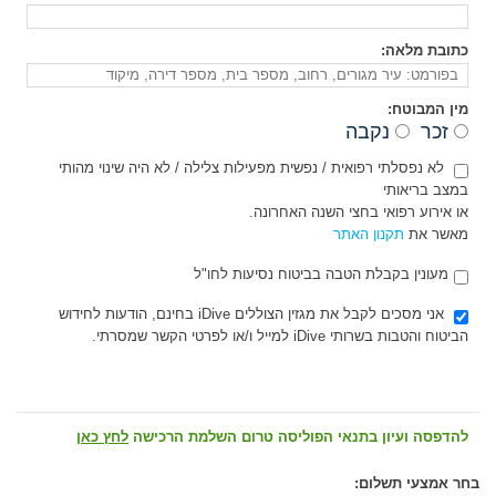
כתובת מלאה:
מין המבוטח:
זכר
נקבה
לא נפסלתי רפואית / נפשית מפעילות צלילה / לא היה שינוי מהותי
במצב בריאותי
או אירוע רפואי בחצי השנה האחרונה.
מאשר את
תקנון האתר
מעונין בקבלת הטבה בביטוח נסיעות לחו"ל
אני מסכים לקבל את מגזין הצוללים iDive בחינם, הודעות לחידוש
הביטוח והטבות בשרותי iDive למייל ו/או לפרטי הקשר שמסרתי.
להדפסה ועיון בתנאי הפוליסה טרום השלמת הרכישה
לחץ כאן
בחר אמצעי תשלום: