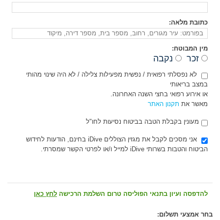
כתובת מלאה:
מין המבוטח:
זכר
נקבה
לא נפסלתי רפואית / נפשית מפעילות צלילה / לא היה שינוי מהותי
במצב בריאותי
או אירוע רפואי בחצי השנה האחרונה.
מאשר את
תקנון האתר
מעונין בקבלת הטבה בביטוח נסיעות לחו"ל
אני מסכים לקבל את מגזין הצוללים iDive בחינם, הודעות לחידוש
הביטוח והטבות בשרותי iDive למייל ו/או לפרטי הקשר שמסרתי.
להדפסה ועיון בתנאי הפוליסה טרום השלמת הרכישה
לחץ כאן
בחר אמצעי תשלום: