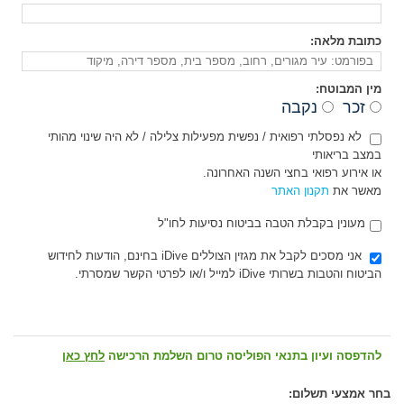
כתובת מלאה:
מין המבוטח:
זכר
נקבה
לא נפסלתי רפואית / נפשית מפעילות צלילה / לא היה שינוי מהותי
במצב בריאותי
או אירוע רפואי בחצי השנה האחרונה.
מאשר את
תקנון האתר
מעונין בקבלת הטבה בביטוח נסיעות לחו"ל
אני מסכים לקבל את מגזין הצוללים iDive בחינם, הודעות לחידוש
הביטוח והטבות בשרותי iDive למייל ו/או לפרטי הקשר שמסרתי.
להדפסה ועיון בתנאי הפוליסה טרום השלמת הרכישה
לחץ כאן
בחר אמצעי תשלום: