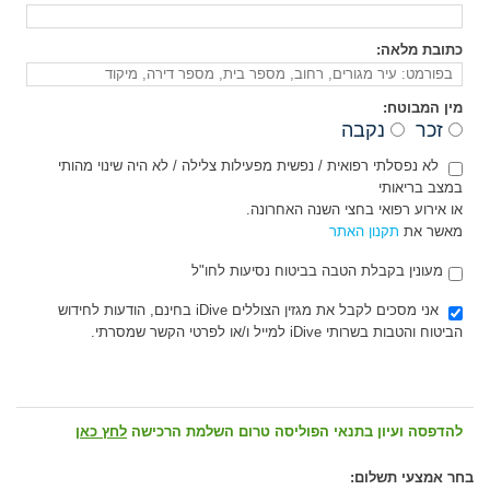
כתובת מלאה:
מין המבוטח:
זכר
נקבה
לא נפסלתי רפואית / נפשית מפעילות צלילה / לא היה שינוי מהותי
במצב בריאותי
או אירוע רפואי בחצי השנה האחרונה.
מאשר את
תקנון האתר
מעונין בקבלת הטבה בביטוח נסיעות לחו"ל
אני מסכים לקבל את מגזין הצוללים iDive בחינם, הודעות לחידוש
הביטוח והטבות בשרותי iDive למייל ו/או לפרטי הקשר שמסרתי.
להדפסה ועיון בתנאי הפוליסה טרום השלמת הרכישה
לחץ כאן
בחר אמצעי תשלום: